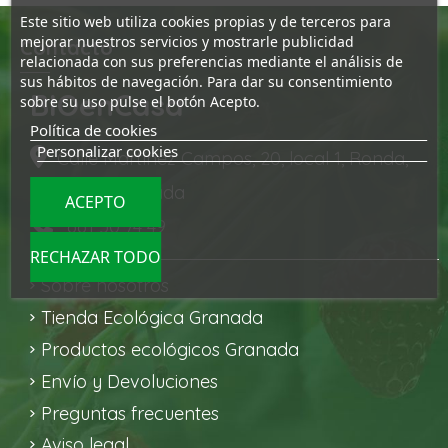
Este sitio web utiliza cookies propias y de terceros para
mejorar nuestros servicios y mostrarle publicidad
Contacto
relacionada con sus preferencias mediante el análisis de
sus hábitos de navegación. Para dar su consentimiento
BIOenCasa
sobre su uso pulse el botón Acepto.
Política de cookies
Personalizar cookies
Calle Martínez Campos, 20, local 1, Ronda,
18002 Granada
ACEPTO
661 50 74 49
RECHAZAR TODO
Sobre nosotros
Tienda Ecológica Granada
Productos ecológicos Granada
Envío y Devoluciones
Preguntas frecuentes
Aviso legal