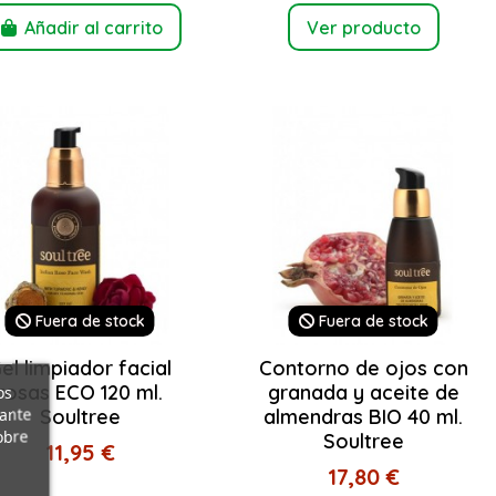
Añadir al carrito
Ver producto
Fuera de stock
Fuera de stock
el limpiador facial
Contorno de ojos con
rosas ECO 120 ml.
granada y aceite de
os
iante
Soultree
almendras BIO 40 ml.
obre
Soultree
11,95 €
17,80 €