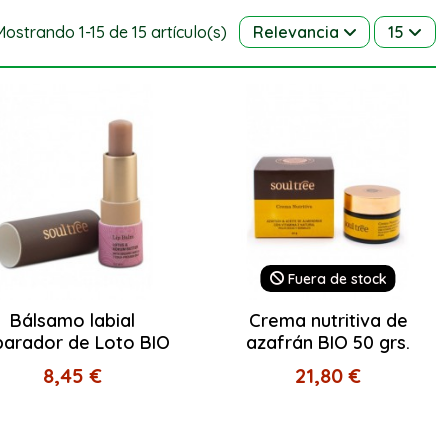
Mostrando 1-15 de 15 artículo(s)
Relevancia
15
Fuera de stock
Bálsamo labial
Crema nutritiva de
parador de Loto BIO
azafrán BIO 50 grs.
8,45 €
21,80 €