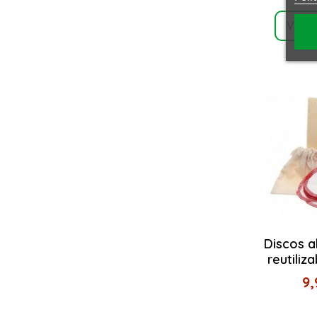
Ver p
Discos a
reutiliz
9,