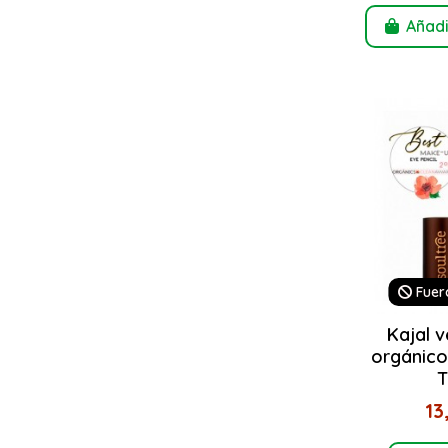
Añadi
Fuer
Kajal v
orgánico 
T
13