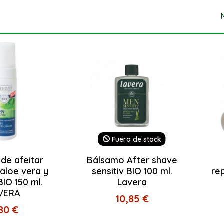
Fuera de stock
de afeitar
Bálsamo After shave
 aloe vera y
sensitiv BIO 100 ml.
re
IO 150 ml.
Lavera
VERA
10,85 €
80 €