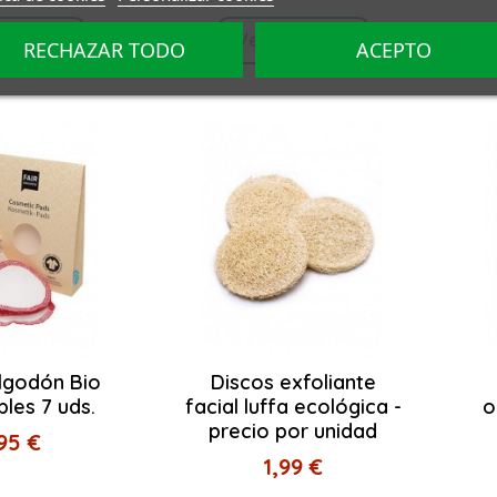
roducto
Ver producto
RECHAZAR TODO
ACEPTO
lgodón Bio
Discos exfoliante
ables 7 uds.
facial luffa ecológica -
o
precio por unidad
95 €
1,99 €