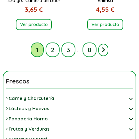
420 grs. Cantero de Letur
Ahimsa
3,65 €
4,55 €
Ver producto
Ver producto
1
2
3
…
8
Frescos
Carne y Charcutería
Lácteos y Huevos
Panadería Horno
Frutas y Verduras