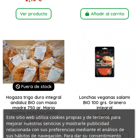
Ver producto
Añadir al carrito
Fuera de stock
Hogaza trigo duro integral
Lonchas veganas salami
andaluz BIO con masa
BIO 100 grs. Granero
madre 750 gr, Maria
Integral
Diezma. POR ENCARGO
3,80 €
Este sitio web utiliza cookies propias y de terceros para
4,10 €
mejorar nuestros servicios y mostrarle publicidad
relacionada con sus preferencias mediante el análisis de
sus hábitos de navegación. Para dar su consentimiento
Ver producto
Añadir al carrito