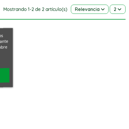
Mostrando 1-2 de 2 artículo(s)
Relevancia
2
os
iante
obre