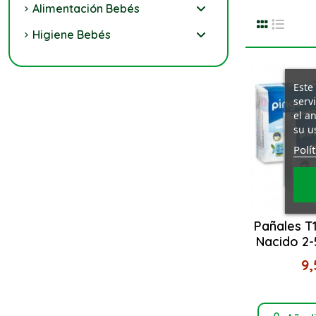
Alimentación Bebés
Higiene Bebés
Este
serv
el a
su u
Polí
Pañales T
Nacido 2-5
9,