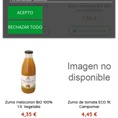
Zumo uva roja BIO 1 lt.
Zumo manzana BIO 200
VEGETALIA
ml. COFRUTOS
ACEPTO
4,30 €
1,30 €
RECHAZAR TODO
Añadir al carrito
Añadir al carrito
Zumo melocoton BIO 100%
Zumo de tomate ECO 1lt.
1 lt. Vegetalia
Campomar
4,35 €
4,45 €