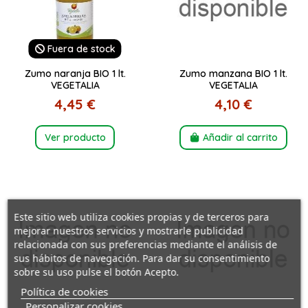
Fuera de stock
Zumo naranja BIO 1 lt.
Zumo manzana BIO 1 lt.
VEGETALIA
VEGETALIA
4,45 €
4,10 €
Ver producto
Añadir al carrito
Este sitio web utiliza cookies propias y de terceros para
mejorar nuestros servicios y mostrarle publicidad
relacionada con sus preferencias mediante el análisis de
sus hábitos de navegación. Para dar su consentimiento
sobre su uso pulse el botón Acepto.
Política de cookies
Personalizar cookies