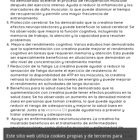
ha demostrado acelerar el proceso de recuperación muscular
después del ejercicio intenso. Ayuda a reducir la inflamación y los
marcadores de daño muscular, lo que puede disminuir el tiempo
de recuperación y permitir una mayor frecuencia de
entrenamiento.
Protección cerebral.
Se ha demostrado que la creatina tiene
efectos neuroprotectores y puede beneficiar la salud cerebral. Se
ha observado que mejora la función cognitiva, incluyendo la
memoria de trabajo, la atención y la capacidad para resolver
problemas.
Mejora del rendimiento cognitivo.
Varios estudios han demostrado
que la suplementación con creatina puede mejorar el rendimiento
cognitivo en tareas que requieren memoria y atención. Esto puede
ser especialmente beneficioso en situaciones que demandan un
alto nivel de concentración y rendimiento mental.
Reducción de la fatiga.
‍
La creatina puede ayudar a reducir la
sensación de fatiga durante el ejercicio de resistencia. Al
aumentar la disponibilidad de ATP en los músculos, la creatina
retrasa la disminución de los niveles de energía y puede mejorar
el rendimiento en actividades de larga duración.
Beneficios para la salud ósea.
Se ha demostrado que la
suplementación con creatina puede tener efectos positivos en la
salud ósea. Se ha observado un aumento en la densidad mineral
ósea en personas que toman creatina, lo que puede ayudar a
reducir el riesgo de osteoporosis y mejorar la salud ósea en
general. Junto a la
vitamina D3
puede ayudarnos a prevenir y
tratar osteopenia y osteoporosis
Apoyo en enfermedades neuromusculares.
‍
La creatina ha
mostrado beneficios en el tratamiento de enfermedades
neuromusculares, como distrofia muscular y enfermedad de
Parkinson. Se ha observado una mejora en la fuerza y la función
Este sitio web utiliza cookies propias y de terceros para
muscular en personas que toman creatina como complemento de