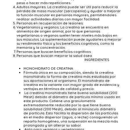
peso o hacer más repeticiones.
Adultos mayores
: La creatina puede ser útil para reducir la
pérdida de masa muscular (sarcopenia) y ayudar a mejorar
la función muscular en personas mayores, permitiéndoles
realizar actividades diarias con mayor facilidad.
Personas en recuperación de lesiones
:
Vegetarianos y veganos
: La creatina se encuentra en
alimentos de origen animal, por lo que personas
vegetarianas o veganas suelen tener niveles más bajos en
sus músculos. La suplementación puede ayudarles a mejorar
su rendimiento físico y los beneficios cognitivos, como la
memoria y la concentración.
Personas que buscan beneficios cognitivos
Personas que buscan mejorar la salud ósea
INGREDIENTES
MONOHIDRATO DE CREATINA
Fórmula única en su composición, siendo la creatina
monohidrato la forma de creatina más estudiada por
sus aportaciones al organismo. El monohidrato de
creatina es la variante con
mayor
grado de evidencia y
ventajas en términos de calidad y precio.
La creatina monohidrato tiene
buena solubilidad (200
Mesh)
debido al diámetro de partícula mínimo usado en
este producto.
Cotiene una granulometría
extremadamente reducida por lo que tiene buena
solubilidad (200 Mesh), debido al minúsculo diámetro
de partícula. Esto facilita la dispersión de las partículas
en el medio dispersor (agua, o leche) consiguiendo un
reparto homogéneo, una suspensión en la mezcla más
prolongada y sin alterar su sabor.
Apta para veganos y vegetarianos