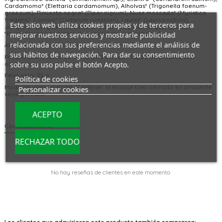
Cardamomo* (Elettaria cardamomum), Alholvas* (Trigonella foenum-
graecum), Pimienta negra* (Piper nigrum), Nuez moscada* (Myristica
fragans), Comino* (Cuminum cyminum), Laurel* (Laurus nobilis),
Este sitio web utiliza cookies propias y de terceros para
Jengibre* (Zingiber officinale), Clavo* (Eugenia caryophyllata).
*Productos procedentes de la agricultura ecológica/
mejorar nuestros servicios y mostrarle publicidad
relacionada con sus preferencias mediante el análisis de
Alérgenos: susceptible de contener gluten.
sus hábitos de navegación. Para dar su consentimiento
Presentación: Tarro de vidrio de 90 ml con tapón de plástico con
sobre su uso pulse el botón Acepto.
agujeros.
Peso neto: 25 g
Política de cookies
Modo de conservación: Mantener el envase bien cerrado en ambiente
Personalizar cookies
seco y fresco
ACEPTO
Comentarios (0)
RECHAZAR TODO
No hay reseñas de clientes en este momento.