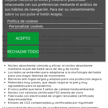
Reseñas
(0)
relacionada con sus preferencias mediante el análisis de
sus hábitos de navegación. Para dar su consentimiento
sobre su uso pulse el botón Acepto.
El Pack contiene 2
7 unidades
Capacidad de absorción y de respiración superior a los
Política de cookies
estándares actuales.
Materiales muy suaves, sin tratamientos químicos agresivos (sin
Personalizar cookies
cloro, sin perfume, sin PVC) adecuado particularmente para pieles
delicadas.
Material utilizado:
celulosa FSC, polietileno microporoso transpirable,
ACEPTO
super absorbente.
Sin cloro, sin perfume, sin P.V.C.
Sellos de calidad:
FSC, NaturemadeStar, myclimate.
La elaboración de
este pañal ecológico necesita menos recursos que los pañales
RECHAZAR TODO
desechables tradicionales sin descuidar la calidad del producto.
Ventajas:
Núcleo absorbente cómodo y eficaz: el núcleo absorbente
mantiene la piel del bebé seca de día y de noche.
Los lados se extienden para adaptarse a la morfología del bebé
para una mayor libertad de movimiento.
Barreras anti-fugas largas y amplias para una protección segura.
Materiales muy suaves, que dejan respirar la piel y muy
agradables para la epidermis.
El único pañal que tiene 3 sellos de calidad medioambiental:
Núcleo con celulosa certificada FSC exenta de cloro
Fabricada con electricidad de origen renovable certificada
NaturemadeStar
Emisión de CO2 compensadas y certificadas por myclimate
La capacidad de absorción de un pañal tiene ventajas importantes: