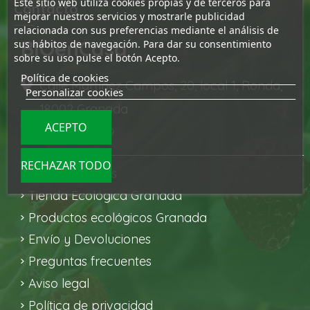
Este sitio web utiliza cookies propias y de terceros para
Contacto
mejorar nuestros servicios y mostrarle publicidad
relacionada con sus preferencias mediante el análisis de
BIOenCasa
sus hábitos de navegación. Para dar su consentimiento
sobre su uso pulse el botón Acepto.
Política de cookies
Calle Martínez Campos, 20, local 1, Ronda,
Personalizar cookies
18002 Granada
ACEPTO
661 50 74 49
RECHAZAR TODO
Sobre nosotros
Tienda Ecológica Granada
Productos ecológicos Granada
Envío y Devoluciones
Preguntas frecuentes
Aviso legal
Política de privacidad