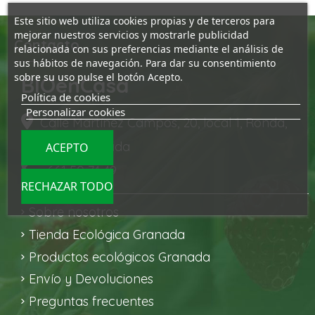
Este sitio web utiliza cookies propias y de terceros para
mejorar nuestros servicios y mostrarle publicidad
Contacto
relacionada con sus preferencias mediante el análisis de
sus hábitos de navegación. Para dar su consentimiento
sobre su uso pulse el botón Acepto.
BIOenCasa
Política de cookies
Personalizar cookies
Calle Martínez Campos, 20, local 1, Ronda,
18002 Granada
ACEPTO
661 50 74 49
RECHAZAR TODO
Sobre nosotros
Tienda Ecológica Granada
Productos ecológicos Granada
Envío y Devoluciones
Preguntas frecuentes