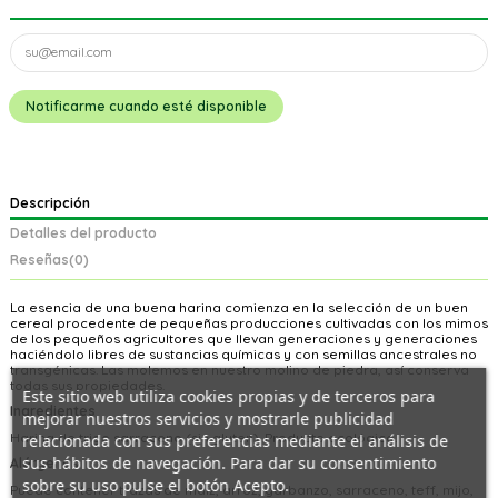
Descripción
Detalles del producto
Reseñas
(0)
La esencia de una buena harina comienza en la selección de un buen
cereal procedente de pequeñas producciones cultivadas con los mimos
de los pequeños agricultores que llevan generaciones y generaciones
haciéndolo libres de sustancias químicas y con semillas ancestrales no
transgénicas. Las molemos en nuestro molino de piedra, así conserva
todas sus propiedades.
Este sitio web utiliza cookies propias y de terceros para
Ingredientes
mejorar nuestros servicios y mostrarle publicidad
Harina de trigo sarraceno (sin gluten). Producto ecológico.
relacionada con sus preferencias mediante el análisis de
sus hábitos de navegación. Para dar su consentimiento
Alérgenos
sobre su uso pulse el botón Acepto.
Puede contener trazas de maíz, arroz, garbanzo, sarraceno, teff, mijo,