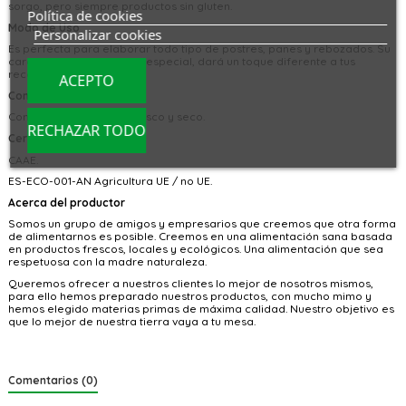
sorgo, pero siempre productos sin gluten.
Política de cookies
Modo de Uso
Personalizar cookies
Es perfecta para elaborar todo tipo de postres, panes y rebozados. Su
característico sabor muy especial, dará un toque diferente a tus
recetas.
ACEPTO
Conservación
Conservar en un lugar fresco y seco.
RECHAZAR TODO
Certificado por
CAAE.
ES-ECO-001-AN Agricultura UE / no UE.
Acerca del productor
Somos un grupo de amigos y empresarios que creemos que otra forma
de alimentarnos es posible. Creemos en una alimentación sana basada
en productos frescos, locales y ecológicos. Una alimentación que sea
respetuosa con la madre naturaleza.
Queremos ofrecer a nuestros clientes lo mejor de nosotros mismos,
para ello hemos preparado nuestros productos, con mucho mimo y
hemos elegido materias primas de máxima calidad. Nuestro objetivo es
que lo mejor de nuestra tierra vaya a tu mesa.
Comentarios (0)