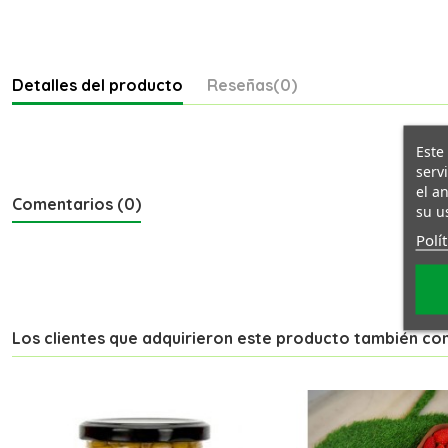
Detalles del producto
Reseñas
(0)
Este
serv
el a
Comentarios (0)
su u
Polí
Los clientes que adquirieron este producto también c