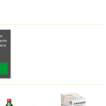
os
iante
obre