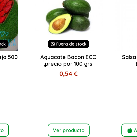
ock
Fuera de stock
eja 500
Aguacate Bacon ECO
Salsa
,precio por 100 grs.
0,54 €
to
Ver producto
A