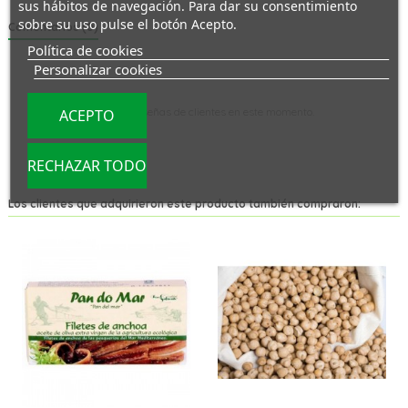
sus hábitos de navegación. Para dar su consentimiento
sobre su uso pulse el botón Acepto.
Comentarios (0)
Política de cookies
Personalizar cookies
No hay reseñas de clientes en este momento.
ACEPTO
RECHAZAR TODO
Los clientes que adquirieron este producto también compraron: